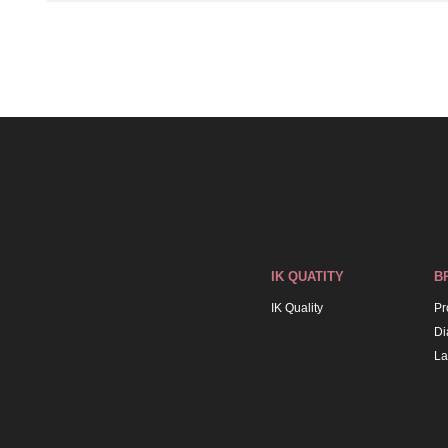
IK QUATITY
B
IK Quality
Pr
Di
La